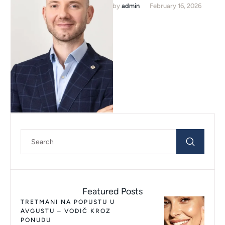
by 
admin
February 16, 2026
Univerziteta u Beogradu sa
prosečnom ocenom 9,97 kao
student generacije, …
Featured Posts
TRETMANI NA POPUSTU U
AVGUSTU – VODIČ KROZ
PONUDU