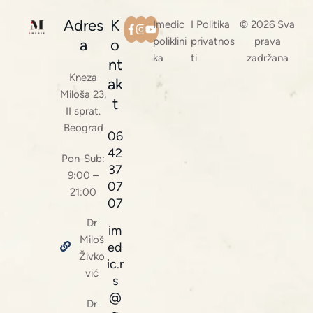
Adres
K
Imedic
I Politika
© 2026 Sva
poliklini
privatnos
prava
a
o
ka
ti
zadržana
nt
Kneza
ak
Miloša 23,
t
II sprat.
Beograd
06
42
Pon-Sub:
37
9:00 –
07
21:00
07
Dr
im
Miloš
ed
Živko
ic.r
vić
s
@
Dr