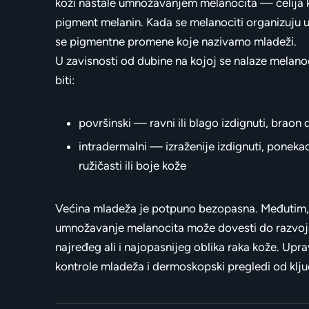
koži nastale umnožavanjem melanocita — ćelija 
pigment melanin. Kada se melanociti organizuju u
se pigmentne promene koje nazivamo mladeži.
U zavisnosti od dubine na kojoj se nalaze melano
biti:
površinski — ravni ili blago izdignuti, braon
intradermalni — izraženije izdignuti, ponekad
ružičasti ili boje kože
Većina mladeža je potpuno bezopasna. Međutim,
umnožavanje melanocita može dovesti do razvo
najređeg ali i najopasnijeg oblika raka kože. Upr
kontrole mladeža i dermoskopski pregledi od klj