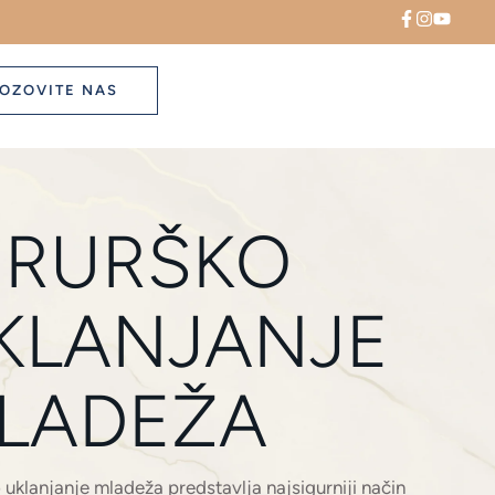
OZOVITE NAS
IRURŠKO
KLANJANJE
LADEŽA
 uklanjanje mladeža predstavlja najsigurniji način