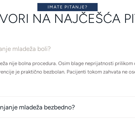
IMATE PITANJE?
ORI NA NAJČEŠĆA P
janje mladeža boli?
eža nije bolna procedura. Osim blage neprijatnosti prilikom
vencije je praktično bezbolan. Pacijenti tokom zahvata ne os
klanjanje mladeža bezbedno?