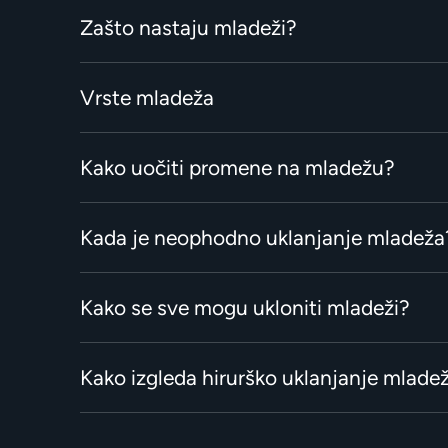
Zašto nastaju mladeži?
Vrste mladeža
Kako uočiti promene na mladežu?
Kada je neophodno uklanjanje mladeža
Kako se sve mogu ukloniti mladeži?
Kako izgleda hirurško uklanjanje mlade