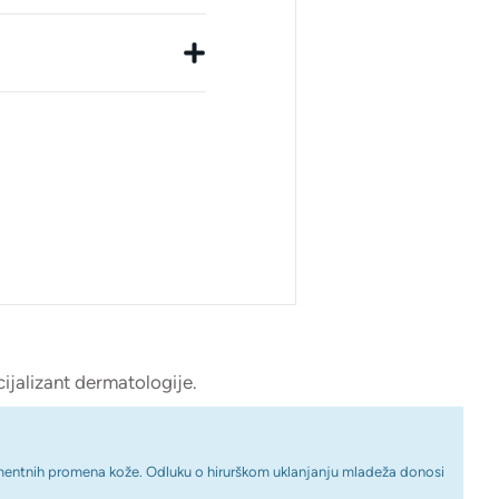
ijalizant dermatologije.
igmentnih promena kože. Odluku o hirurškom uklanjanju mladeža donosi