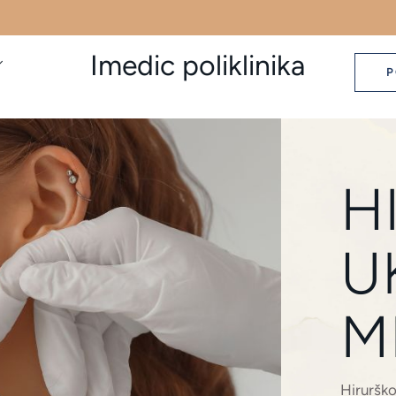
Imedic poliklinika
P
H
U
M
Hirurško