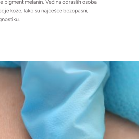
de pigment melanin. Većina odraslih osoba
i boje kože. Iako su najčešće bezopasni,
nostiku.