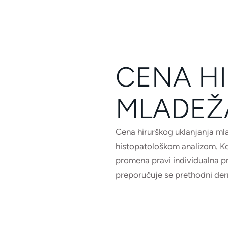
CENA H
MLADEŽ
Cena hirurškog uklanjanja mlad
histopatološkom analizom. Ko
promena pravi individualna p
preporučuje se prethodni der