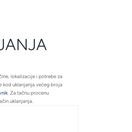
JANJA
ne, lokalizacije i potrebe za
 kod uklanjanja većeg broja
nik
. Za tačnu procenu
čin uklanjanja.