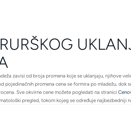
IRURŠKOG UKLAN
A
eža zavisi od broja promena koje se uklanjaju, njihove veliči
d pojedinačnih promena cena se formira po mladežu, dok se
rocena. Sve okvirne cene možete pogledati na stranici
Cenov
matološki pregled, tokom kojeg se određuje najbezbedniji na