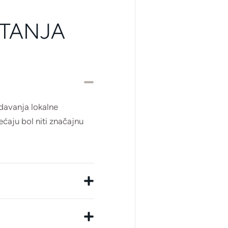
ITANJA
 davanja lokalne
ećaju bol niti značajnu