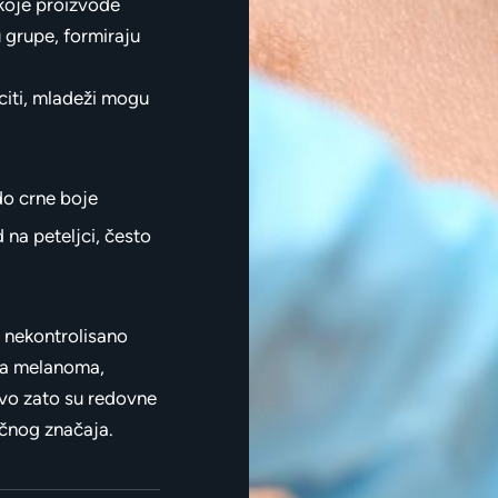
koje proizvode
 grupe, formiraju
citi, mladeži mogu
 do crne boje
 na peteljci, često
 nekontrolisano
ja melanoma,
avo zato su redovne
učnog značaja.