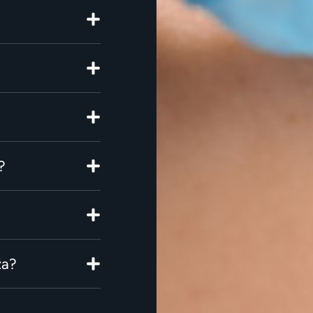
?
ža?