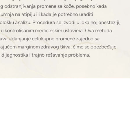
g odstranjivanja promene sa kože, posebno kada
sumnja na atipiju ili kada je potrebno uraditi
ološku analizu. Procedura se izvodi u lokalnoj anesteziji,
 i u kontrolisanim medicinskim uslovima. Ova metoda
va uklanjanje celokupne promene zajedno sa
ajućom marginom zdravog tkiva, čime se obezbeđuje
 dijagnostika i trajno rešavanje problema.