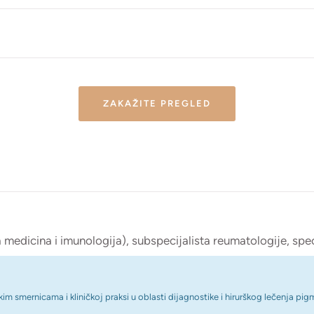
ZAKAŽITE PREGLED
medicina i imunologija), subspecijalista reumatologije, spec
 smernicama i kliničkoj praksi u oblasti dijagnostike i hirurškog lečenja p