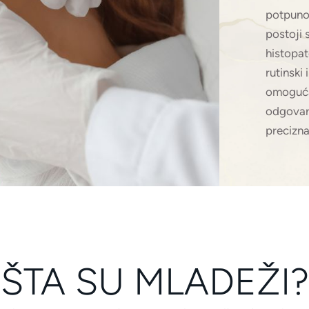
potpuno
postoji 
histopat
rutinski
omoguća
odgovar
precizna
ŠTA SU MLADEŽI?