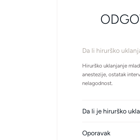
ODGOV
Da li hirurško uklan
Hirurško uklanjanje mlad
anestezije, ostatak inter
nelagodnost.
Da li je hirurško u
Oporavak