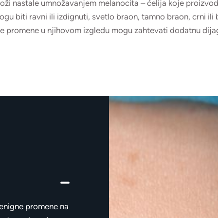
oži nastale umnožavanjem melanocita – ćelija koje proizvo
u biti ravni ili izdignuti, svetlo braon, tamno braon, crni il
e promene u njihovom izgledu mogu zahtevati dodatnu dijag
 benigne promene na