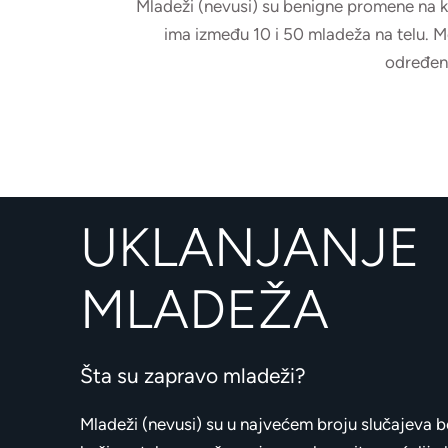
Mladeži (nevusi) su benigne promene na k
ima između 10 i 50 mladeža na telu. Mog
određen
UKLANJANJE
MLADEŽA
Šta su zapravo mladeži?
Mladeži (nevusi) su u najvećem broju slučajeva