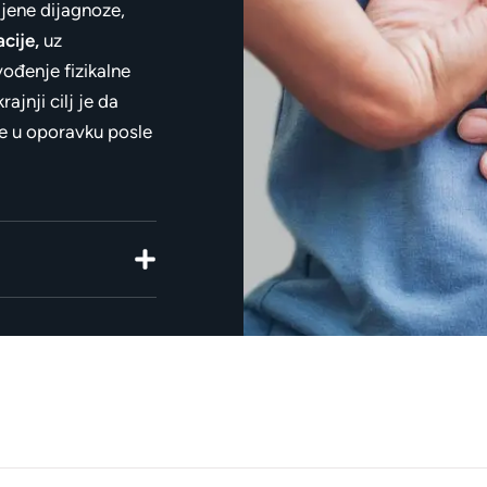
jene dijagnoze,
cije,
uz
ođenje fizikalne
ajnji cilj je da
e u oporavku posle