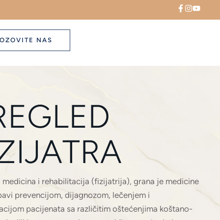
OZOVITE NAS
REGLED
IZIJATRA
 medicina i rehabilitacija (fizijatrija), grana je medicine
bavi prevencijom, dijagnozom, lečenjem i
tacijom pacijenata sa različitim oštećenjima koštano-