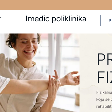
Imedic poliklinika
P
P
F
Fizikalna
koja se 
rehabili