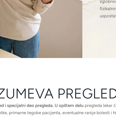
zglobnog
fizikal
uspostav
ZUMEVA PREGLED 
ed i specijalni deo pregleda.
U opštem delu
pregleda lekar ć
ke, primarne tegobe pacijenta, eventualne ranije bolesti i h