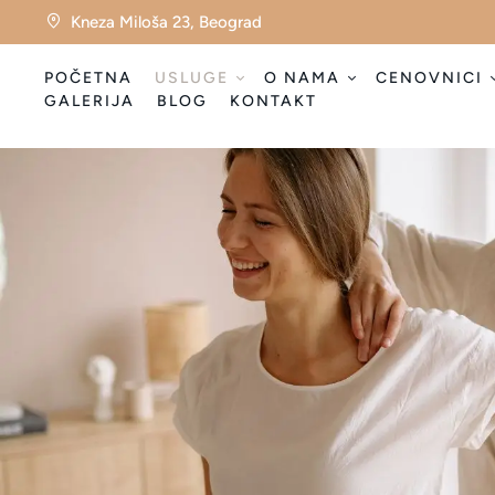
Kneza Miloša 23, Beograd
POČETNA
USLUGE
O NAMA
CENOVNICI
GALERIJA
BLOG
KONTAKT