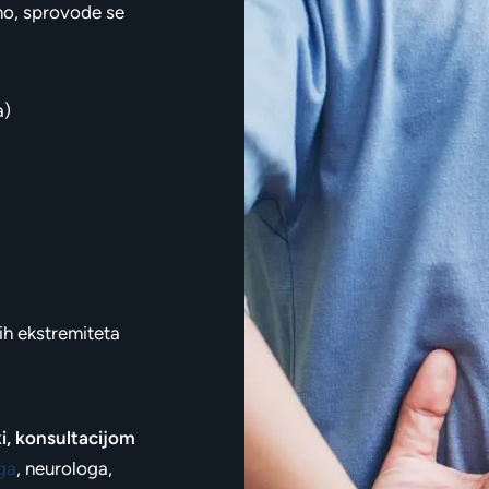
bno, sprovode se
a)
ih ekstremiteta
i, konsultacijom
ga
, neurologa,