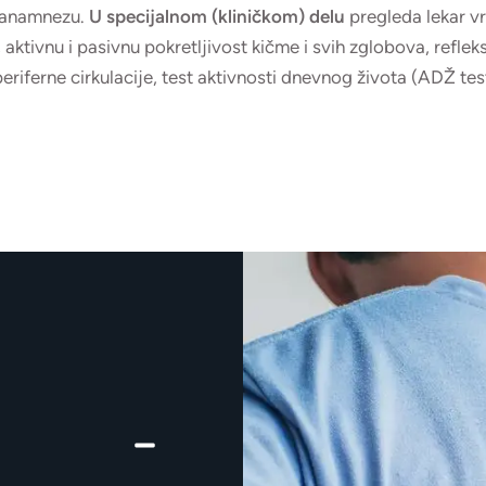
u anamnezu.
U specijalnom (kliničkom) delu
pregleda lekar v
, aktivnu i pasivnu pokretljivost kičme i svih zglobova, refleksn
eriferne cirkulacije, test aktivnosti dnevnog života (ADŽ te