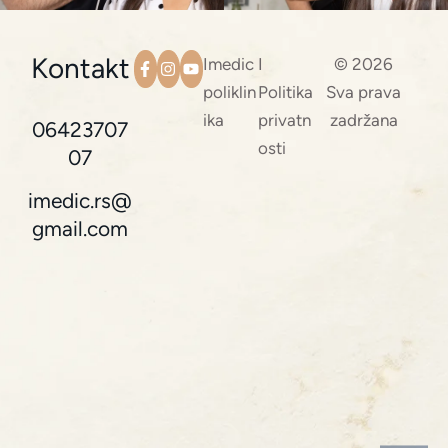
Kontakt
Imedic
I
© 2026
poliklin
Politika
Sva prava
ika
privatn
zadržana
06423707
osti
07
imedic.rs@
gmail.com