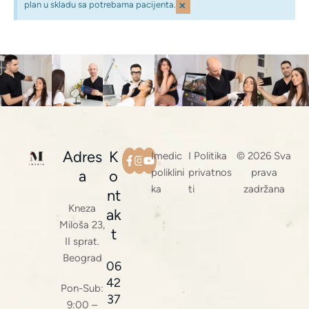
×
plan u skladu sa potrebama pacijenta.
Adres
K
Imedic
I Politika
© 2026 Sva
poliklini
privatnos
prava
a
o
ka
ti
zadržana
nt
Kneza
ak
Miloša 23,
t
II sprat.
Beograd
06
42
Pon-Sub:
37
9:00 –