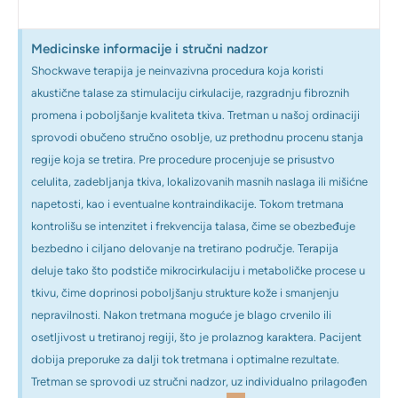
Medicinske informacije i stručni nadzor
Shockwave terapija je neinvazivna procedura koja koristi
akustične talase za stimulaciju cirkulacije, razgradnju fibroznih
promena i poboljšanje kvaliteta tkiva. Tretman u našoj ordinaciji
sprovodi obučeno stručno osoblje, uz prethodnu procenu stanja
regije koja se tretira. Pre procedure procenjuje se prisustvo
celulita, zadebljanja tkiva, lokalizovanih masnih naslaga ili mišićne
napetosti, kao i eventualne kontraindikacije. Tokom tretmana
kontrolišu se intenzitet i frekvencija talasa, čime se obezbeđuje
bezbedno i ciljano delovanje na tretirano područje. Terapija
deluje tako što podstiče mikrocirkulaciju i metaboličke procese u
tkivu, čime doprinosi poboljšanju strukture kože i smanjenju
nepravilnosti. Nakon tretmana moguće je blago crvenilo ili
osetljivost u tretiranoj regiji, što je prolaznog karaktera. Pacijent
dobija preporuke za dalji tok tretmana i optimalne rezultate.
Tretman se sprovodi uz stručni nadzor, uz individualno prilagođen