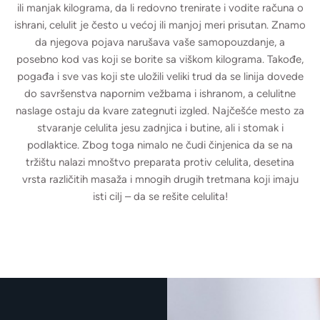
ili manjak kilograma, da li redovno trenirate i vodite računa o
ishrani, celulit je često u većoj ili manjoj meri prisutan. Znamo
da njegova pojava narušava vaše samopouzdanje, a
posebno kod vas koji se borite sa viškom kilograma. Takođe,
pogađa i sve vas koji ste uložili veliki trud da se linija dovede
do savršenstva napornim vežbama i ishranom, a celulitne
naslage ostaju da kvare zategnuti izgled. Najčešće mesto za
stvaranje celulita jesu zadnjica i butine, ali i stomak i
podlaktice. Zbog toga nimalo ne čudi činjenica da se na
tržištu nalazi mnoštvo preparata protiv celulita, desetina
vrsta različitih masaža i mnogih drugih tretmana koji imaju
isti cilj – da se rešite celulita!