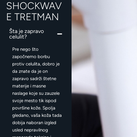
SHOCKWAV
E TRETMAN
Šta je zapravo
celulit?
Pre nego što
započnemo borbu
protiv celulita, dobro je
da znate da je on
zapravo sadrži štetne
materije i masne
naslage koje su zauzele
svoje mesto tik ispod
površine kože. Spolja
gledano, vaša koža tada
dobija naboran izgled
usled nepravilnog