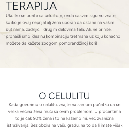
TERAPIJA
Ukoliko se borite sa celulitom, onda sasvim sigurno znate
koliko je ovaj neprijatelj žena uporan da ostane na vašim
butinama, zadnjici i drugim delovima tela. Ali, ne brinite,
pronašli smo idealnu kombinaciju tretmana uz koju konačno
možete da kažete zbogom pomorandžinoj kori!
O CELULITU
Kada govorimo o celulitu, znajte na samom početku da se
velika većina žena muči sa ovim problemom. U procentima
to je čak 90% žena i to ne kažemo mi, već zvanična
istraživanja. Bez obzira na vašu građu, na to da li imate višak