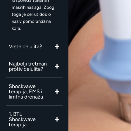
rasporeda toksina i
masnih naslaga. Zbog
toga je celilut dobio
naziv pomorandžina
kora.
Vrste celulita?
Najbolji tretman
protiv celulita?
Shockvawe
terapija, EMS i
limfna drenaža
1. BTL
Shockwave
terapija