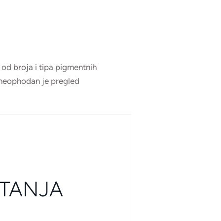
 od broja i tipa pigmentnih
, neophodan je pregled
ITANJA