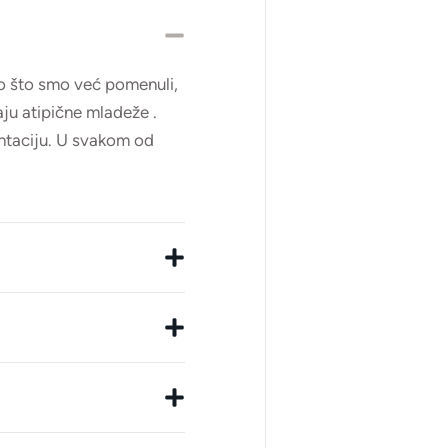
ao što smo već pomenuli,
ju atipične mladeže .
entaciju. U svakom od