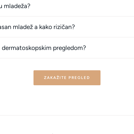
u mladeža?
san mladež a kako rizičan?
ti dermatoskopskim pregledom?
ZAKAŽITE PREGLED