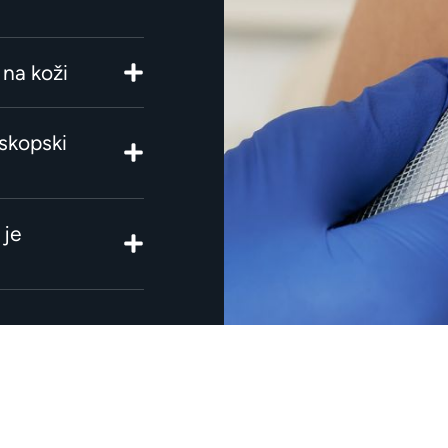
 na koži
skopski
 je