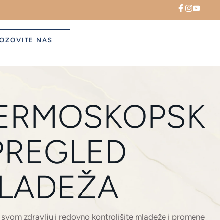
OZOVITE NAS
ERMOSKOPSK
 PREGLED
LADEŽA
o svom zdravlju i redovno kontrolišite mladeže i promene