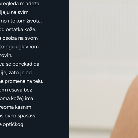
 pregleda mladeža.
ljaju na svim
emo i tokom života.
od ostatka kože.
na osoba na svom
atologu uglavnom
novih.
ava se ponekad da
je, zato je od
ne promene na telu.
hom rešava bez
noma kože) ima
u veoma kasnim
doslovno spašava
be optičkog