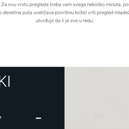
Za ovu vrstu pregleda treba vam svega nekoliko minuta, pou
desetina puta uveličava površinu kože) vrši pregled mladež
utvrđuje da li je sve u redu.
KI
?