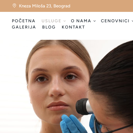
Kneza Miloša 23, Beograd
POČETNA
USLUGE
O NAMA
CENOVNICI
GALERIJA
BLOG
KONTAKT