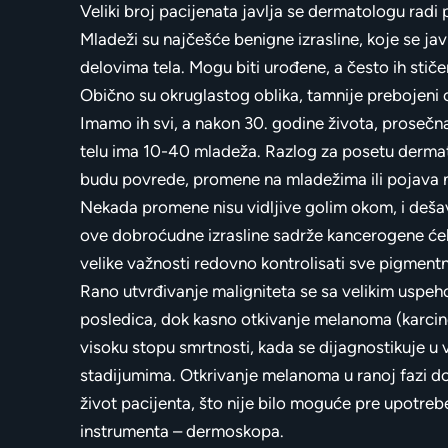
Veliki broj pacijenata javlja se dermatologu radi
Mladeži su najčešće benigne izrasline, koje se jav
delovima tela. Mogu biti urođene, a često ih stič
Obično su okruglastog oblika, tamnije prebojeni 
Imamo ih svi, a nakon 30. godine života, proseč
telu ima 10-40 mladeža. Razlog za posetu derm
budu povrede, promene na mladežima ili pojava 
Nekada promene nisu vidljive golim okom, i deš
ove dobroćudne izrasline sadrže kancerogene ćeli
velike važnosti redovno kontrolisati sve pigment
Rano utvrđivanje maligniteta se sa velikim uspe
posledica, dok kasno otkivanje melanoma (karci
visoku stopu smrtnosti, kada se dijagnostikuje 
stadijumima. Otkrivanje melanoma u ranoj fazi 
život pacijenta, što nije bilo moguće pre upotre
instrumenta – dermoskopa.