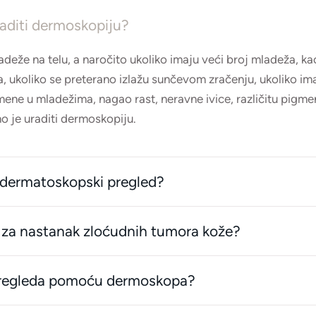
aditi dermoskopiju?
deže na telu, a naročito ukoliko imaju veći broj mladeža, k
, ukoliko se preterano izlažu sunčevom zračenju, ukoliko ima
omene u mladežima, nagao rast, neravne ivice, različitu pigm
o je uraditi dermoskopiju.
 dermatoskopski pregled?
ka za nastanak zloćudnih tumora kože?
pregleda pomoću dermoskopa?