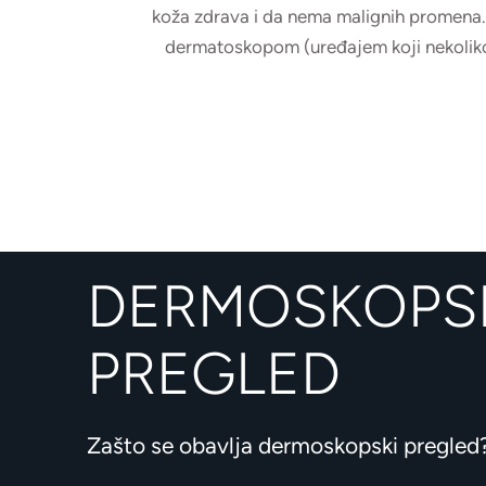
koža zdrava i da nema malignih promena. 
dermatoskopom (uređajem koji nekoliko 
DERMOSKOPS
PREGLED
Zašto se obavlja dermoskopski pregled