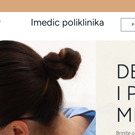
Imedic poliklinika
P
D
I
M
Brinite 