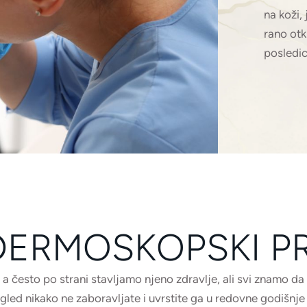
na koži
rano otk
posledic
 DERMOSKOPSKI P
 a često po strani stavljamo njeno zdravlje, ali svi znamo d
d nikako ne zaboravljate i uvrstite ga u redovne godišnje p