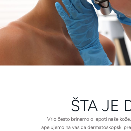
ŠTA JE
Vrlo često brinemo o lepoti naše kože,
apelujemo na vas da dermatoskopski pregle