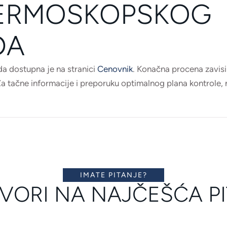
ERMOSKOPSKOG
DA
 dostupna je na stranici
Cenovnik
. Konačna procena zavisi
Za tačne informacije i preporuku optimalnog plana kontrole
IMATE PITANJE?
ORI NA NAJČEŠĆA P