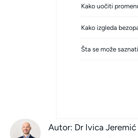
Kako uočiti promen
Kako izgleda bezopa
Šta se može sazna
Autor: Dr Ivica Jeremić