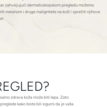
, jer zahvaljujući dermatoskopskom pregledu možemo
riti melanom i druge malignitete na koži i sprečiti njihove
e!
REGLED?
a samo zdrava koža može biti lepa. Zato
reglede kako biste bili sigurni da je vaša