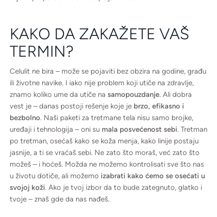
KAKO DA ZAKAŽETE VAŠ
TERMIN?
Celulit ne bira – može se pojaviti bez obzira na godine, građu
ili životne navike. I iako nije problem koji utiče na zdravlje,
znamo koliko ume da utiče na
samopouzdanje
. Ali dobra
vest je – danas postoji rešenje koje je
brzo, efikasno i
bezbolno
. Naši paketi za tretmane tela nisu samo brojke,
uređaji i tehnologija – oni su
mala posvećenost sebi
. Tretman
po tretman, osećaš kako se koža menja, kako linije postaju
jasnije, a ti se vraćaš sebi. Ne zato što moraš, već zato što
možeš – i hoćeš. Možda ne možemo kontrolisati sve što nas
u životu dotiče, ali možemo
izabrati kako ćemo se osećati u
svojoj koži
. Ako je tvoj izbor da to bude zategnuto, glatko i
tvoje – znaš gde da nas nađeš.