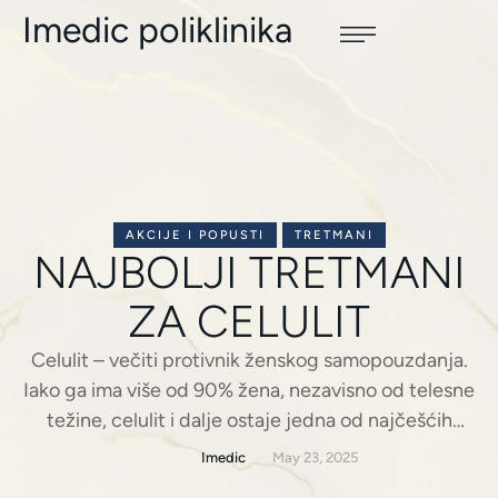
Imedic poliklinika
AKCIJE I POPUSTI
TRETMANI
NAJBOLJI TRETMANI
ZA CELULIT
Celulit – večiti protivnik ženskog samopouzdanja.
Iako ga ima više od 90% žena, nezavisno od telesne
težine, celulit i dalje ostaje jedna od najčešćih
estetskih briga. Čak i one koje redovno vežbaju i
Imedic
May 23, 2025
vode računa o ishrani često primete da “narandžina