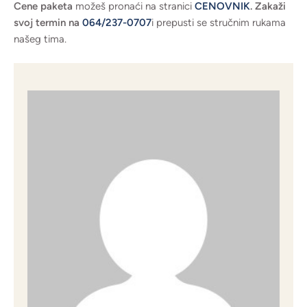
Cene paketa
možeš pronaći na stranici
CENOVNIK
.
Zakaži
svoj termin na
064/237-0707
i prepusti se stručnim rukama
našeg tima.