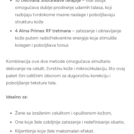
10 tretmana Shockwave terapije
– više sesija
omogućava dublje prodiranje udarnih talasa, koji
razbijaju tvrdokorne masne naslage i poboljšavaju
strukturu kože
4 Alma Primex RF tretmana
– zatezanje i obnavljanje
kože putem radiofrekventne energije koja stimuliše
kolagen i poboljšava tonus
Kombinacija ove dve metode omogućava simultano
delovanje na celulit, čvrstinu kože i mikrocirkulaciju, što ovaj
paket čini odličnim izborom za dugoročnu korekciju i
poboljšanje teksture tela.
Idealno za:
Žene sa izraženim celulitom i opuštenom kožom,
One koje žele ozbiljnije zatezanje i redefinisanje siluete,
Klijentkinje koje žele maksimalan efekat.