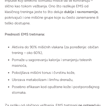
impulse koji direktno stimulišu mišiće da se kontrahuju –
slično kao tokom vežbanja. Ono što razlikuje EMS od
klasičnog treninga jeste to što deluje
dublje i ravnomernije
,
pokrivajući i one mišićne grupe koje su često zanemarene ili
teško dostupne.
Prednosti EMS tretmana:
Aktivira do 90% mišićnih vlakana (za poređenje: običan
trening – oko 60%),
Pomaže u sagorevanju kalorija i smanjenju telesnih
masnoća,
Poboljšava mišićni tonus i čvrstinu kože,
Ubrzava metabolizam i limfnu drenažu,
Posebno efikasan kod opuštene kože i postporođajnog
stomaka.
Za razliku od običnog vežbanja, EMS tretmani
ne opterećuju