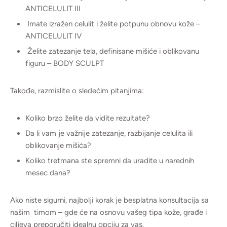
ANTICELULIT III
Imate izražen celulit i želite potpunu obnovu kože –
ANTICELULIT IV
Želite zatezanje tela, definisane mišiće i oblikovanu
figuru – BODY SCULPT
Takođe, razmislite o sledećim pitanjima:
Koliko brzo želite da vidite rezultate?
Da li vam je važnije zatezanje, razbijanje celulita ili
oblikovanje mišića?
Koliko tretmana ste spremni da uradite u narednih
mesec dana?
Ako niste sigurni, najbolji korak je besplatna konsultacija sa
našim timom – gde će na osnovu vašeg tipa kože, građe i
ciljeva preporučiti idealnu opciju za vas.