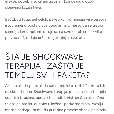
efekte, potrebni su ciljani tretmani koji deluju u dubljim
slojevima kože i tkiva.
Baš zbog toga, anticelulit paketi koji kombinuju više terapija
istovremeno postaju sve popularniji. Umesto da se tretira
samo jedan simptom, deluje se na uzrok problema iz više
pravaca – što daje brže i dugotrajnije rezultate.
ŠTA JE SHOCKWAVE
TERAPIJA I ZAŠTO JE
TEMELJ SVIH PAKETA?
Ako ste ikada pomislili da celulit možete “razbiti” – niste bili
daleko od istine. Shockwave terapija, poznata i kao terapija
udarnim talasima, upravo to i radi: koristi snažne akustične
talase da prodru duboko u kožno i potkožno tkivo, razbiju
masne naslage i stimulišu prirodne procese obnavljanja tela.