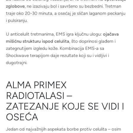
zglobove
, ne izazivaju bol i savršeno su bezbedni. Tretman
traje oko 20-30 minuta, a osećaj je sličan laganom peckanju
i pulsiranju.
U anticelulit tretmanima, EMS igra ključnu ulogu:
ojačava
mišićnu strukturu ispod celulita
, što doprinosi glađem i
zategnutijem izgledu kože. Kombinacija EMS-a sa
Shockwave terapijom daje rezultate koji su i vidljivi i
dugotrajni.
ALMA PRIMEX
RADIOTALASI –
ZATEZANJE KOJE SE VIDI I
OSEĆA
Jedan od najvažnijih aspekata borbe protiv celulita – osim