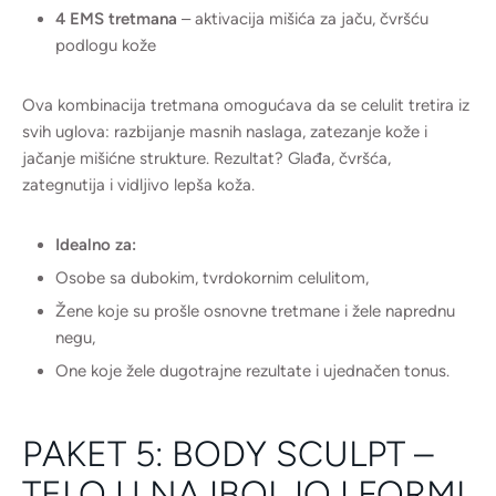
4 EMS tretmana
– aktivacija mišića za jaču, čvršću
podlogu kože
Ova kombinacija tretmana omogućava da se celulit tretira iz
svih uglova: razbijanje masnih naslaga, zatezanje kože i
jačanje mišićne strukture. Rezultat? Glađa, čvršća,
zategnutija i vidljivo lepša koža.
Idealno za:
Osobe sa dubokim, tvrdokornim celulitom,
Žene koje su prošle osnovne tretmane i žele naprednu
negu,
One koje žele dugotrajne rezultate i ujednačen tonus.
PAKET 5: BODY SCULPT –
TELO U NAJBOLJOJ FORMI