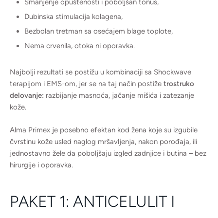
Smanjenje opuštenosti i poboljšan tonus,
Dubinska stimulacija kolagena,
Bezbolan tretman sa osećajem blage toplote,
Nema crvenila, otoka ni oporavka.
Najbolji rezultati se postižu u kombinaciji sa Shockwave
terapijom i EMS-om, jer se na taj način postiže
trostruko
delovanje:
razbijanje masnoća, jačanje mišića i zatezanje
kože.
Alma Primex je posebno efektan kod žena koje su izgubile
čvrstinu kože usled naglog mršavljenja, nakon porođaja, ili
jednostavno žele da poboljšaju izgled zadnjice i butina – bez
hirurgije i oporavka.
PAKET 1: ANTICELULIT I