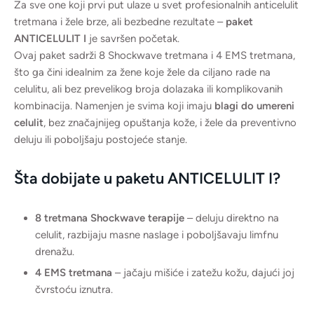
Za sve one koji prvi put ulaze u svet profesionalnih anticelulit
tretmana i žele brze, ali bezbedne rezultate –
paket
ANTICELULIT I
je savršen početak.
Ovaj paket sadrži 8 Shockwave tretmana i 4 EMS tretmana,
što ga čini idealnim za žene koje žele da ciljano rade na
celulitu, ali bez prevelikog broja dolazaka ili komplikovanih
kombinacija. Namenjen je svima koji imaju
blagi do umereni
celulit
, bez značajnijeg opuštanja kože, i žele da preventivno
deluju ili poboljšaju postojeće stanje.
Šta dobijate u paketu ANTICELULIT I?
8 tretmana Shockwave terapije
– deluju direktno na
celulit, razbijaju masne naslage i poboljšavaju limfnu
drenažu.
4 EMS tretmana
– jačaju mišiće i zatežu kožu, dajući joj
čvrstoću iznutra.