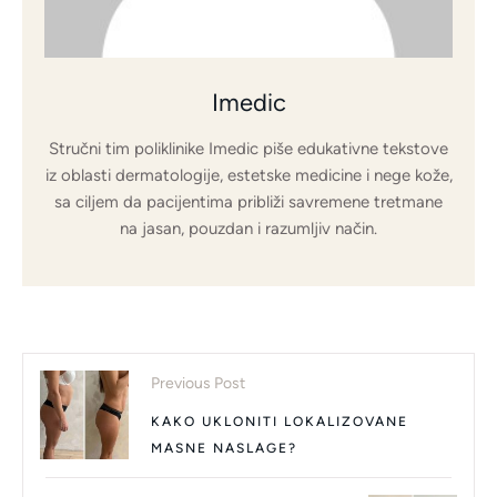
Imedic
Stručni tim poliklinike Imedic piše edukativne tekstove
iz oblasti dermatologije, estetske medicine i nege kože,
sa ciljem da pacijentima približi savremene tretmane
na jasan, pouzdan i razumljiv način.
Previous Post
KAKO UKLONITI LOKALIZOVANE
MASNE NASLAGE?