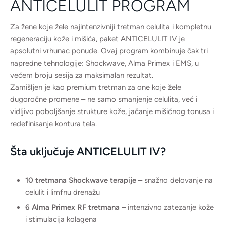
ANTICELULIT PROGRAM
Za žene koje žele najintenzivniji tretman celulita i kompletnu
regeneraciju kože i mišića, paket ANTICELULIT IV je
apsolutni vrhunac ponude. Ovaj program kombinuje čak tri
napredne tehnologije: Shockwave, Alma Primex i EMS, u
većem broju sesija za maksimalan rezultat.
Zamišljen je kao premium tretman za one koje žele
dugoročne promene – ne samo smanjenje celulita, već i
vidljivo poboljšanje strukture kože, jačanje mišićnog tonusa i
redefinisanje kontura tela.
Šta uključuje ANTICELULIT IV?
10 tretmana Shockwave terapije
– snažno delovanje na
celulit i limfnu drenažu
6 Alma Primex RF tretmana
– intenzivno zatezanje kože
i stimulacija kolagena