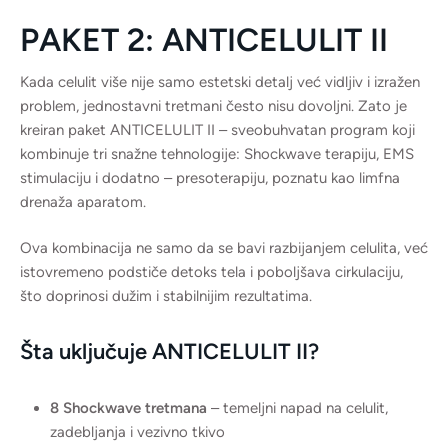
PAKET 2: ANTICELULIT II
Kada celulit više nije samo estetski detalj već vidljiv i izražen
problem, jednostavni tretmani često nisu dovoljni. Zato je
kreiran paket ANTICELULIT II – sveobuhvatan program koji
kombinuje tri snažne tehnologije: Shockwave terapiju, EMS
stimulaciju i dodatno – presoterapiju, poznatu kao limfna
drenaža aparatom.
Ova kombinacija ne samo da se bavi razbijanjem celulita, već
istovremeno podstiče detoks tela i poboljšava cirkulaciju,
što doprinosi dužim i stabilnijim rezultatima.
Šta uključuje ANTICELULIT II?
8 Shockwave tretmana
– temeljni napad na celulit,
zadebljanja i vezivno tkivo