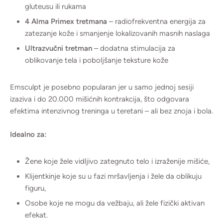
gluteusu ili rukama
4 Alma Primex tretmana
– radiofrekventna energija za
zatezanje kože i smanjenje lokalizovanih masnih naslaga
Ultrazvučni tretman
– dodatna stimulacija za
oblikovanje tela i poboljšanje teksture kože
Emsculpt je posebno popularan jer u samo jednoj sesiji
izaziva i do 20.000 mišićnih kontrakcija, što odgovara
efektima intenzivnog treninga u teretani – ali bez znoja i bola.
Idealno za:
Žene koje žele vidljivo zategnuto telo i izraženije mišiće,
Klijentkinje koje su u fazi mršavljenja i žele da oblikuju
figuru,
Osobe koje ne mogu da vežbaju, ali žele fizički aktivan
efekat.