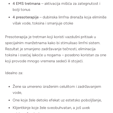
4 EMS tretmana
– aktivacija mišića za zategnutost i
bolji tonus
4 presoterapije
– dubinska limfna drenaža koja eliminiše
višak vode, toksina i smanjuje otoke
Presoterapija je tretman koji koristi vazdušni pritisak u
specijalnim manžetnama kako bi stimulisao limfni sistem.
Rezultat je smanjeno zadržavanje tečnosti, eliminacija
toksina i osećaj lakoće u nogama – posebno koristan za one
koji provode mnogo vremena sedeći ili stojeći.
Idealno za:
Žene sa umereno izraženim celulitom i zadržavanjem
vode,
One koje žele detoks efekat uz estetsko poboljšanje,
Klijentkinje koje žele sveobuhvatan, a još uvek