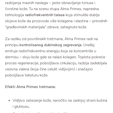
razbijanja masnih naslaga – jeste obnavljanje tonusa i
čvrstine kože. Tu na scenu stupa Alma Primex, napredna
tehnologija
radiofrekventnih talasa
koja stimuliše dublje
slojeve kože da proizvode više kolagena i elastina – prirodnih
“građevinskih materijala” zdrave, zategnute kože.
Za razliku od površinskih tretmana, Alma Primex radi na
principu
kontrolisanog dubinskog zagrevanja.
Uređaj
emituje radiofrekventnu energiju koja se koncentriše u
dermisu – sloju kože gde se nalazi kolagen. Toplota pokreće
proces regeneracije, poboljšava cirkulaciju, razbija zadebljala
vezivna vlakna (koja čine celulit vidljivijim) i značajno
poboljšava teksturu kože.
Efekti Alma Primex tretmana:
Vidljivo zatezanje kože, naročito na zadnjoj strani butina
i gluteusu,