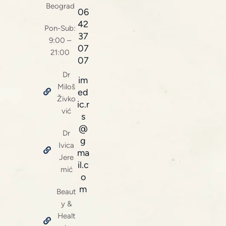
Beograd
06
42
Pon-Sub:
37
9:00 –
07
21:00
07
Dr
im
Miloš
ed
Živko
ic.r
vić
s
@
Dr
g
Ivica
ma
Jere
il.c
mić
o
m
Beaut
y &
Healt