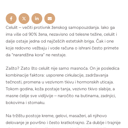
Celulit – večiti protivnik ženskog samopouzdanja. Iako ga
ima više od 90% žena, nezavisno od telesne težine, celulit i
dalje ostaje jedna od najčešćih estetskih briga. Čak i one
koje redovno vežbaju i vode računa o ishrani često primete
da “narandžina kora” ne nestaje.
Zašto? Zato što celulit nije samo masnoća. On je posledica
kombinacije faktora: usporene cirkulacije, zadržavanja
tečnosti, promena u vezivnom tkivu i hormonskih uticaja.
Tokom godina, koža postaje tanja, vezivno tkivo slabije, a
masne ćelije sve vidljivije – naročito na butinama, zadnjici,
bokovima i stomaku.
Na tržištu postoje kreme, gelovi, masažeri, ali njihovo
delovanje je površno i često kratkotrajno. Za dublje i trajnije