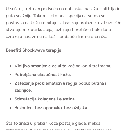
U suštini, tretman podseća na dubinsku masažu – ali hiljadu
puta snažniju. Tokom tretmana, specijalna sonda se
postavlja na kožu i emituje talase koji prolaze kroz tkivo. Oni
stvaraju mikrocirkulaciju, razbijaju fibrotične trake koje
uzrokuju neravnine na koži i podstiču limfnu drenažu.
Benefiti Shockwave terapije:
Vidljivo smanjenje celulita
već nakon 4 tretmana,
Poboljšana elastičnost kože,
Zatezanje problematičnih regija poput butina i
zadnjice,
Stimulacija kolagena i elastina,
Bezbolno, bez oporavka, bez ožiljaka.
Šta to znači u praksi? Koža postaje glađa, mekša i