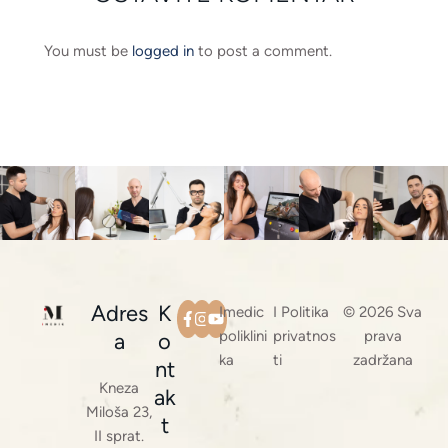
You must be
logged in
to post a comment.
Adres
K
Imedic
I Politika
© 2026 Sva
poliklini
privatnos
prava
a
o
ka
ti
zadržana
nt
Kneza
ak
Miloša 23,
t
II sprat.