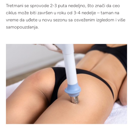
Tretmani se sprovode 2-3 puta nedeljno, što znači da ceo
ciklus može biti završen u roku od 3-4 nedelje – taman na
vreme da uđete u novu sezonu sa osveženim izgledom i više
samopouzdanja.