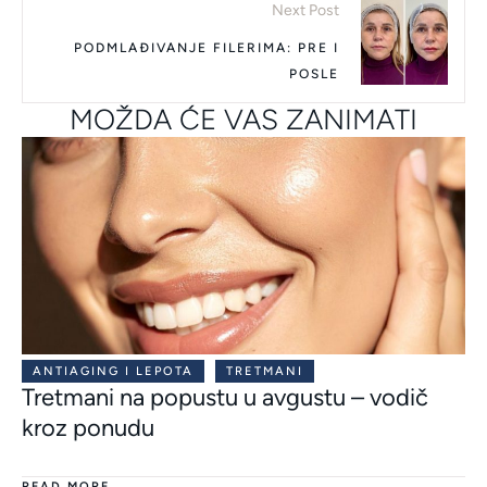
Next Post
PODMLAĐIVANJE FILERIMA: PRE I
POSLE
MOŽDA ĆE VAS ZANIMATI
ANTIAGING I LEPOTA
TRETMANI
Tretmani na popustu u avgustu – vodič
kroz ponudu
READ MORE