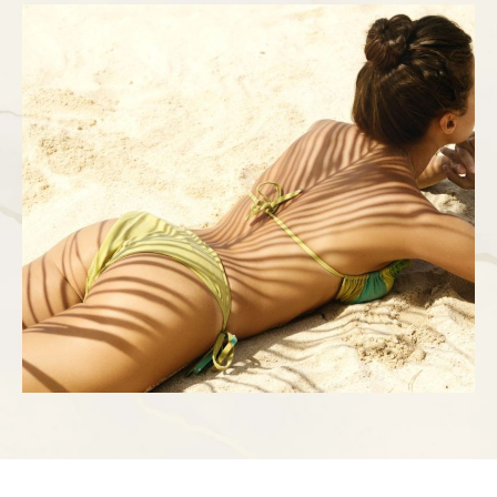
kora” ne nestaje. Zašto? Zato što celulit nije samo
masnoća. On je posledica kombinacije …