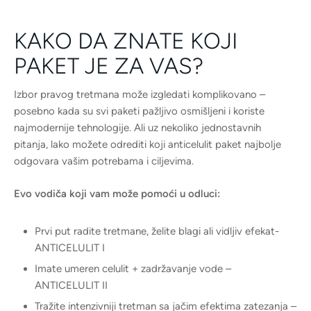
KAKO DA ZNATE KOJI
PAKET JE ZA VAS?
Izbor pravog tretmana može izgledati komplikovano –
posebno kada su svi paketi pažljivo osmišljeni i koriste
najmodernije tehnologije. Ali uz nekoliko jednostavnih
pitanja, lako možete odrediti koji anticelulit paket najbolje
odgovara vašim potrebama i ciljevima.
Evo vodiča koji vam može pomoći u odluci:
Prvi put radite tretmane, želite blagi ali vidljiv efekat-
ANTICELULIT I
Imate umeren celulit + zadržavanje vode –
ANTICELULIT II
Tražite intenzivniji tretman sa jačim efektima zatezanja –