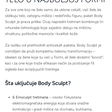
Za sve one koji ne žele samo da uklone celulit, već žele da
oblikuju telo, zategnu mišiće i redefinišu figuru, paket Body
Sculpt je prava prilika. Ovaj napredni tretman kombinuje tri
vrhunske tehnologije koje zajedno deluju na mišićnu
strukturu, potkožne masnoće i kvalitet kože.
Za razliku od prethodnih anticelulit paketa, Body Sculpt je
osmišljen da pruži kompletnu telesnu transformaciju –
idealan za žene koje su već u formi, ali žele dodatni “boost”,
kao i za one koje traže efikasan način za postizanje fit
izgleda bez iscrpljujućih treninga.
Šta uključuje Body Sculpt?
6 Emsculpt tretmana
– visoko fokusirana
elektromagnetska energija koja stvara snažne
kontrakcije i gradi mišiće na stomaku, butinama,