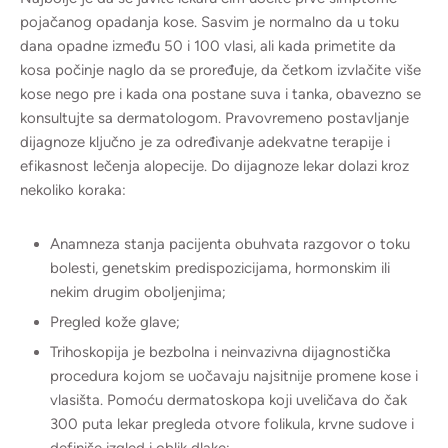
pojačanog opadanja kose. Sasvim je normalno da u toku
dana opadne između 50 i 100 vlasi, ali kada primetite da
kosa počinje naglo da se proređuje, da četkom izvlačite više
kose nego pre i kada ona postane suva i tanka, obavezno se
konsultujte sa dermatologom. Pravovremeno postavljanje
dijagnoze ključno je za određivanje adekvatne terapije i
efikasnost lečenja alopecije. Do dijagnoze lekar dolazi kroz
nekoliko koraka:
Anamneza stanja pacijenta obuhvata razgovor o toku
bolesti, genetskim predispozicijama, hormonskim ili
nekim drugim oboljenjima;
Pregled kože glave;
Trihoskopija je bezbolna i neinvazivna dijagnostička
procedura kojom se uočavaju najsitnije promene kose i
vlasišta. Pomoću dermatoskopa koji uveličava do čak
300 puta lekar pregleda otvore folikula, krvne sudove i