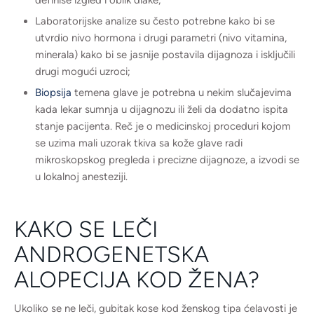
definiše izgled i oblik dlake;
Laboratorijske analize su često potrebne kako bi se
utvrdio nivo hormona i drugi parametri (nivo vitamina,
minerala) kako bi se jasnije postavila dijagnoza i isključili
drugi mogući uzroci;
Biopsija
temena glave je potrebna u nekim slučajevima
kada lekar sumnja u dijagnozu ili želi da dodatno ispita
stanje pacijenta. Reč je o medicinskoj proceduri kojom
se uzima mali uzorak tkiva sa kože glave radi
mikroskopskog pregleda i precizne dijagnoze, a izvodi se
u lokalnoj anesteziji.
KAKO SE LEČI
ANDROGENETSKA
ALOPECIJA KOD ŽENA?
Ukoliko se ne leči, gubitak kose kod ženskog tipa ćelavosti je