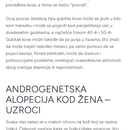
proređena kosa, a teme se često “providi”.
Ovaj proces ženskog tipa gubitka kose može se javiti u bilo
kom trenutku i može se pojaviti kod pacijentkinja već u
dvadesetim godinama, a najčešće tokom 40-ih i 50-ih.
Gubitak kose može takođe da se javlja u fazama, što znači
da može trajati nekoliko meseci, pa zatim ponovo da se
pojavi kasnije. Pored estetskih, može da izazove i
psihosocijalne probleme, ometajući svakodnevne aktivnosti
zbog osećaja depresije ili neprivlačnosti.
ANDROGENETSKA
ALOPECIJA KOD ŽENA –
UZROCI
Svaka vlas nalazi se u malom otvoru na koži koji se naziva
folikul. Ćelavost nastaje kada se folikul dlake smanjuje, što