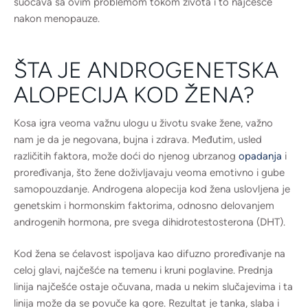
suočava sa ovim problemom tokom života i to najčešće
nakon menopauze.
ŠTA JE ANDROGENETSKA
ALOPECIJA KOD ŽENA?
Kosa igra veoma važnu ulogu u životu svake žene, važno
nam je da je negovana, bujna i zdrava. Međutim, usled
različitih faktora, može doći do njenog ubrzanog
opadanja
i
proređivanja, što žene doživljavaju veoma emotivno i gube
samopouzdanje. Androgena alopecija kod žena uslovljena je
genetskim i hormonskim faktorima, odnosno delovanjem
androgenih hormona, pre svega dihidrotestosterona (DHT).
Kod žena se ćelavost ispoljava kao difuzno proređivanje na
celoj glavi, najčešće na temenu i kruni poglavine. Prednja
linija najčešće ostaje očuvana, mada u nekim slučajevima i ta
linija može da se povuče ka gore. Rezultat je tanka, slaba i