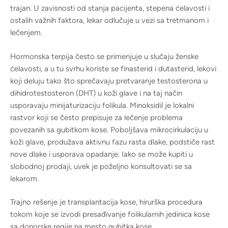
trajan. U zavisnosti od stanja pacijenta, stepena ćelavosti i
ostalih važnih faktora, lekar odlučuje u vezi sa tretmanom i
lečenjem.
Hormonska terpija često se primenjuje u slučaju ženske
ćelavosti, a u tu svrhu koriste se finasterid i dutasterid, lekovi
koji deluju tako što sprečavaju pretvaranje testosterona u
dihidrotestosteron (DHT) u koži glave i na taj način
usporavaju minijaturizaciju folikula. Minoksidil je lokalni
rastvor koji se često prepisuje za lečenje problema
povezanih sa gubitkom kose. Poboljšava mikrocirkulaciju u
koži glave, produžava aktivnu fazu rasta dlake, podstiče rast
nove dlake i usporava opadanje. Iako se može kupiti u
slobodnoj prodaji, uvek je poželjno konsultovati se sa
lekarom.
Trajno rešenje je transplantacija kose, hirurška procedura
tokom koje se izvodi presađivanje folikularnih jedinica kose
sa donorske regije na mesto gubitka kose.