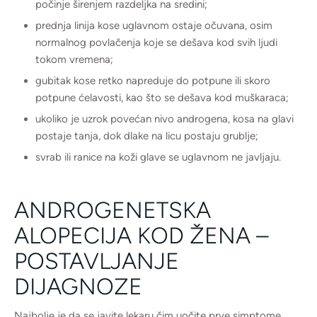
počinje širenjem razdeljka na sredini;
prednja linija kose uglavnom ostaje očuvana, osim
normalnog povlačenja koje se dešava kod svih ljudi
tokom vremena;
gubitak kose retko napreduje do potpune ili skoro
potpune ćelavosti, kao što se dešava kod muškaraca;
ukoliko je uzrok povećan nivo androgena, kosa na glavi
postaje tanja, dok dlake na licu postaju grublje;
svrab ili ranice na koži glave se uglavnom ne javljaju.
ANDROGENETSKA
ALOPECIJA KOD ŽENA –
POSTAVLJANJE
DIJAGNOZE
Najbolje je da se javite lekaru čim uočite prve simptome