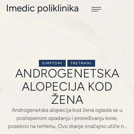
Imedic poliklinika
SIMPTOMI
TRETMANI
ANDROGENETSKA
ALOPECIJA KOD
ŽENA
Androgenetska alopecija kod žena ogleda se u
postepenom opadanju i proređivanju kose,
posebno na temenu. Ovo stanje značajno utiče na