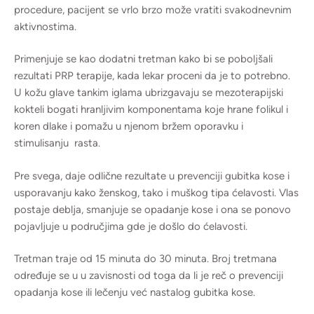
procedure, pacijent se vrlo brzo može vratiti svakodnevnim
aktivnostima.
Primenjuje se kao dodatni tretman kako bi se poboljšali
rezultati PRP terapije, kada lekar proceni da je to potrebno.
U kožu glave tankim iglama ubrizgavaju se mezoterapijski
kokteli bogati hranljivim komponentama koje hrane folikul i
koren dlake i pomažu u njenom bržem oporavku i
stimulisanju rasta.
Pre svega, daje odlične rezultate u prevenciji gubitka kose i
usporavanju kako ženskog, tako i muškog tipa ćelavosti. Vlas
postaje deblja, smanjuje se opadanje kose i ona se ponovo
pojavljuje u područjima gde je došlo do ćelavosti.
Tretman traje od 15 minuta do 30 minuta. Broj tretmana
određuje se u u zavisnosti od toga da li je reč o prevenciji
opadanja kose ili lečenju već nastalog gubitka kose.