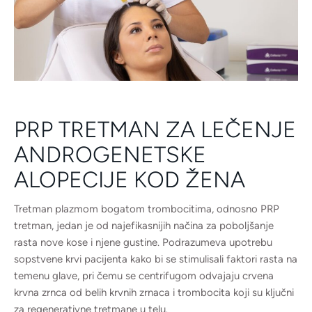
PRP TRETMAN ZA LEČENJE
ANDROGENETSKE
ALOPECIJE KOD ŽENA
Tretman plazmom bogatom trombocitima, odnosno PRP
tretman, jedan je od najefikasnijih načina za poboljšanje
rasta nove kose i njene gustine. Podrazumeva upotrebu
sopstvene krvi pacijenta kako bi se stimulisali faktori rasta na
temenu glave, pri čemu se centrifugom odvajaju crvena
krvna zrnca od belih krvnih zrnaca i trombocita koji su ključni
za regenerativne tretmane u telu.