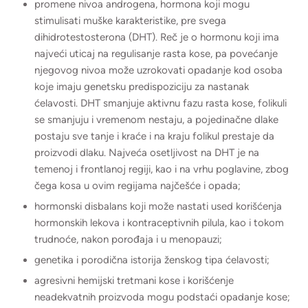
promene nivoa androgena, hormona koji mogu
stimulisati muške karakteristike, pre svega
dihidrotestosterona (DHT). Reč je o hormonu koji ima
najveći uticaj na regulisanje rasta kose, pa povećanje
njegovog nivoa može uzrokovati opadanje kod osoba
koje imaju genetsku predispoziciju za nastanak
ćelavosti. DHT smanjuje aktivnu fazu rasta kose, folikuli
se smanjuju i vremenom nestaju, a pojedinačne dlake
postaju sve tanje i kraće i na kraju folikul prestaje da
proizvodi dlaku. Najveća osetljivost na DHT je na
temenoj i frontlanoj regiji, kao i na vrhu poglavine, zbog
čega kosa u ovim regijama najčešće i opada;
hormonski disbalans koji može nastati used korišćenja
hormonskih lekova i kontraceptivnih pilula, kao i tokom
trudnoće, nakon porođaja i u menopauzi;
genetika i porodična istorija ženskog tipa ćelavosti;
agresivni hemijski tretmani kose i korišćenje
neadekvatnih proizvoda mogu podstaći opadanje kose;