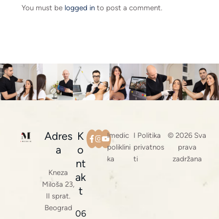
You must be
logged in
to post a comment.
Adres
K
Imedic
I Politika
© 2026 Sva
poliklini
privatnos
prava
a
o
ka
ti
zadržana
nt
Kneza
ak
Miloša 23,
t
II sprat.
Beograd
06