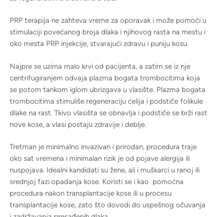
PRP terapija ne zahteva vreme za oporavak i može pomoći u
stimulaciji povećanog broja dlaka i njihovog rasta na mestu i
oko mesta PRP injekcije, stvarajući zdravu i puniju kosu.
Najpre se uzima malo krvi od pacijenta, a zatim se iz nje
centrifugiranjem odvaja plazma bogata trombocitima koja
se potom tankom iglom ubrizgava u vlasište. Plazma bogata
trombocitima stimuliše regeneraciju ćelija i podstiče folikule
dlake na rast. Tkivo vlasišta se obnavlja i podstiče se brži rast
nove kose, a vlasi postaju zdravije i deblje.
Tretman je minimalno invazivan i prirodan, procedura traje
oko sat vremena i minimalan rizik je od pojave alergija ili
nuspojava. Idealni kandidati su žene, ali i muškarci u ranoj ili
srednjoj fazi opadanja kose. Koristi se i kao pomoćna
procedura nakon transplantacije kose ili u procesu
transplantacije kose, zato što dovodi do uspešnog očuvanja
i zadržavanja presađenih dlaka.