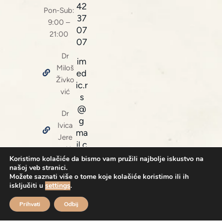
42
Pon-Sub:
37
9:00 –
07
21:00
07
Dr
im
Miloš
ed
Živko
ic.r
vić
s
@
Dr
g
Ivica
ma
Jere
il.c
mić
o
Koristimo kolačiće da bismo vam pružili najbolje iskustvo na
našoj veb stranici.
m
Beaut
Možete saznati više o tome koje kolačiće koristimo ili ih
y &
isključiti u
settings
.
Healt
Prihvati
Odbij
h
Facto