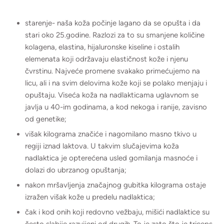
starenje- naša koža počinje lagano da se opušta i da
stari oko 25.godine. Razlozi za to su smanjene količine
kolagena, elastina, hijaluronske kiseline i ostalih
elemenata koji održavaju elastičnost kože i njenu
čvrstinu. Najveće promene svakako primećujemo na
licu, ali i na svim delovima kože koji se polako menjaju i
opuštaju. Viseća koža na nadlakticama uglavnom se
javlja u 40-im godinama, a kod nekoga i ranije, zavisno
od genetike;
višak kilograma značiće i nagomilano masno tkivo u
regiji iznad laktova. U takvim slučajevima koža
nadlaktica je opterećena usled gomilanja masnoće i
dolazi do ubrzanog opuštanja;
nakon mršavljenja značajnog gubitka kilograma ostaje
izražen višak kože u predelu nadlaktica;
čak i kod onih koji redovno vežbaju, mišići nadlaktice su
često slabije razvijeni od drugih. To je zato što je triceps