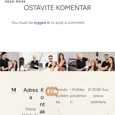
READ MORE
OSTAVITE KOMENTAR
You must be
logged in
to post a comment.
Adres
K
Imedic
I Politika
© 2026 Sva
poliklini
privatnos
prava
a
o
ka
ti
zadržana
nt
Kneza
ak