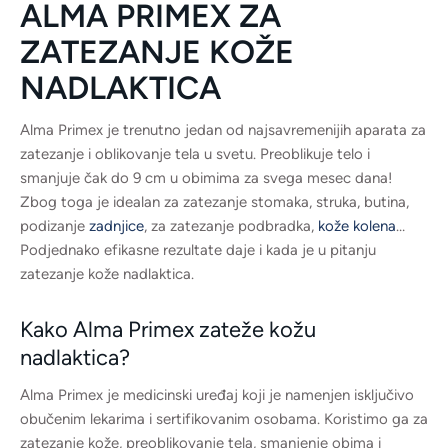
ALMA PRIMEX ZA
ZATEZANJE KOŽE
NADLAKTICA
Alma Primex je trenutno jedan od najsavremenijih aparata za
zatezanje i oblikovanje tela u svetu. Preoblikuje telo i
smanjuje čak do 9 cm u obimima za svega mesec dana!
Zbog toga je idealan za zatezanje stomaka, struka, butina,
podizanje
zadnjice
, za zatezanje podbradka,
kože kolena
…
Podjednako efikasne rezultate daje i kada je u pitanju
zatezanje kože nadlaktica.
Kako Alma Primex zateže kožu
nadlaktica?
Alma Primex je medicinski uređaj koji je namenjen isključivo
obučenim lekarima i sertifikovanim osobama. Koristimo ga za
zatezanje kože, preoblikovanje tela, smanjenje obima i