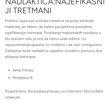
NADLAKTICA:NAJEFIKASNI
JI TRETMANI
Pratimo najnovije svetske trendove na polju estetske
medicine, jer želimo da našim pacijentima ponudimo
najefikasnije tretmane. Postizanje maksimalnih rezultata u
što kraćem roku je ono ka čemu uvek težimo. Uz
najsavremenije aparate, to možemo i da vam omogućimo.
Zatezanje kože nadlaktica uspešno izvodimo pomoću dva
efikasna tretmana:
Alma Primex;
Morpheus 8.
Pojasnićemo šta podrazumevaju ovi tretmani i šta možete
očekivati.