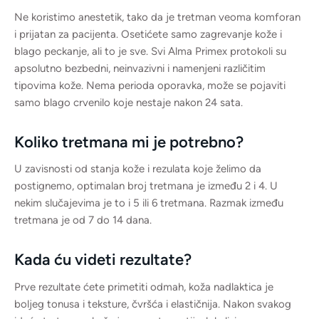
Ne koristimo anestetik, tako da je tretman veoma komforan
i prijatan za pacijenta. Osetićete samo zagrevanje kože i
blago peckanje, ali to je sve. Svi Alma Primex protokoli su
apsolutno bezbedni, neinvazivni i namenjeni različitim
tipovima kože. Nema perioda oporavka, može se pojaviti
samo blago crvenilo koje nestaje nakon 24 sata.
Koliko tretmana mi je potrebno?
U zavisnosti od stanja kože i rezulata koje želimo da
postignemo, optimalan broj tretmana je između 2 i 4. U
nekim slučajevima je to i 5 ili 6 tretmana. Razmak između
tretmana je od 7 do 14 dana.
Kada ću videti rezultate?
Prve rezultate ćete primetiti odmah, koža nadlaktica je
boljeg tonusa i teksture, čvršća i elastičnija. Nakon svakog