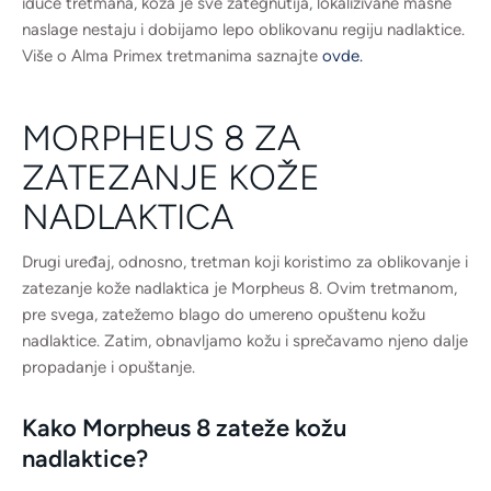
iduće tretmana, koža je sve zategnutija, lokalizivane masne
naslage nestaju i dobijamo lepo oblikovanu regiju nadlaktice.
Više o Alma Primex tretmanima saznajte
ovde.
MORPHEUS 8 ZA
ZATEZANJE KOŽE
NADLAKTICA
Drugi uređaj, odnosno, tretman koji koristimo za oblikovanje i
zatezanje kože nadlaktica je Morpheus 8. Ovim tretmanom,
pre svega, zatežemo blago do umereno opuštenu kožu
nadlaktice. Zatim, obnavljamo kožu i sprečavamo njeno dalje
propadanje i opuštanje.
Kako Morpheus 8 zateže kožu
nadlaktice?