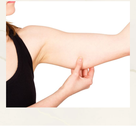
zatezanje kože nadlaktica? Kada podignete ruke
iznad glave, šta vidite? Kako izgledaju vaše
nadlaktice? Da li …