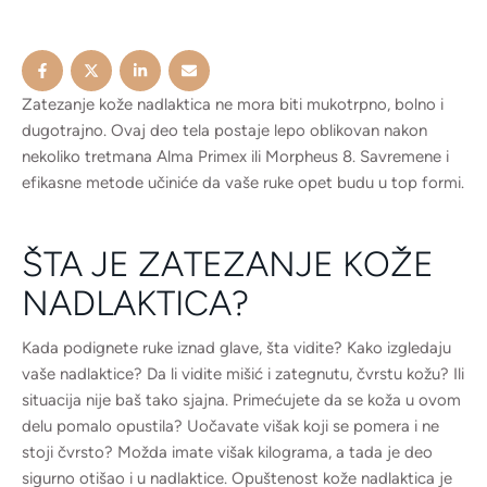
Zatezanje kože nadlaktica ne mora biti mukotrpno, bolno i
dugotrajno. Ovaj deo tela postaje lepo oblikovan nakon
nekoliko tretmana Alma Primex ili Morpheus 8. Savremene i
efikasne metode učiniće da vaše ruke opet budu u top formi.
ŠTA JE ZATEZANJE KOŽE
NADLAKTICA?
Kada podignete ruke iznad glave, šta vidite? Kako izgledaju
vaše nadlaktice? Da li vidite mišić i zategnutu, čvrstu kožu? Ili
situacija nije baš tako sjajna. Primećujete da se koža u ovom
delu pomalo opustila? Uočavate višak koji se pomera i ne
stoji čvrsto? Možda imate višak kilograma, a tada je deo
sigurno otišao i u nadlaktice. Opuštenost kože nadlaktica je