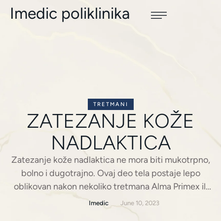
Imedic poliklinika
TRETMANI
ZATEZANJE KOŽE
NADLAKTICA
Zatezanje kože nadlaktica ne mora biti mukotrpno,
bolno i dugotrajno. Ovaj deo tela postaje lepo
oblikovan nakon nekoliko tretmana Alma Primex ili
Morpheus 8. Savremene i efikasne metode učiniće
Imedic
June 10, 2023
da vaše ruke opet budu u top formi. Šta je