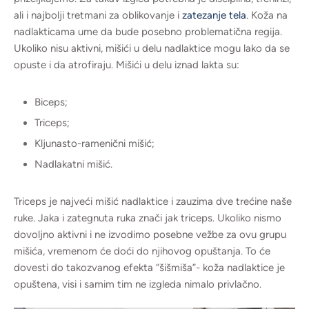
ali i najbolji tretmani za oblikovanje i
zatezanje tela
. Koža na
nadlakticama ume da bude posebno problematična regija.
Ukoliko nisu aktivni, mišići u delu nadlaktice mogu lako da se
opuste i da atrofiraju. Mišići u delu iznad lakta su:
Biceps;
Triceps;
Kljunasto-ramenični mišić;
Nadlakatni mišić.
Triceps je najveći mišić nadlaktice i zauzima dve trećine naše
ruke. Jaka i zategnuta ruka znači jak triceps. Ukoliko nismo
dovoljno aktivni i ne izvodimo posebne vežbe za ovu grupu
mišića, vremenom će doći do njihovog opuštanja. To će
dovesti do takozvanog efekta “šišmiša”- koža nadlaktice je
opuštena, visi i samim tim ne izgleda nimalo privlačno.