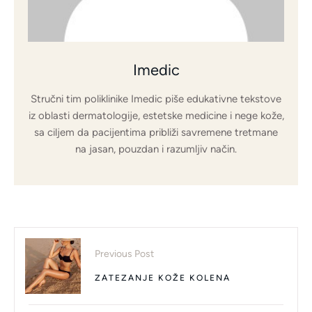
Imedic
Stručni tim poliklinike Imedic piše edukativne tekstove
iz oblasti dermatologije, estetske medicine i nege kože,
sa ciljem da pacijentima približi savremene tretmane
na jasan, pouzdan i razumljiv način.
Previous Post
ZATEZANJE KOŽE KOLENA