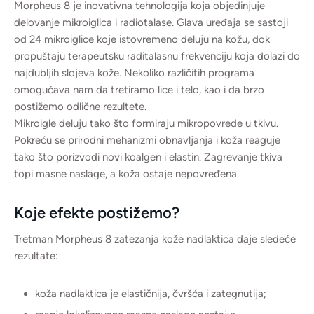
Morpheus 8 je inovativna tehnologija koja objedinjuje
delovanje mikroiglica i radiotalase. Glava uređaja se sastoji
od 24 mikroiglice koje istovremeno deluju na kožu, dok
propuštaju terapeutsku raditalasnu frekvenciju koja dolazi do
najdubljih slojeva kože. Nekoliko različitih programa
omogućava nam da tretiramo lice i telo, kao i da brzo
postižemo odlične rezultete.
Mikroigle deluju tako što formiraju mikropovrede u tkivu.
Pokreću se prirodni mehanizmi obnavljanja i koža reaguje
tako što porizvodi novi koalgen i elastin. Zagrevanje tkiva
topi masne naslage, a koža ostaje nepovređena.
Koje efekte postižemo?
Tretman Morpheus 8 zatezanja kože nadlaktica daje sledeće
rezultate:
koža nadlaktica je elastičnija, čvršća i zategnutija;