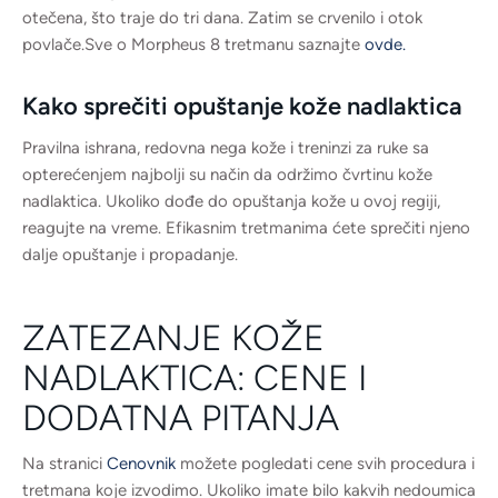
otečena, što traje do tri dana. Zatim se crvenilo i otok
povlače.Sve o Morpheus 8 tretmanu saznajte
ovde.
Kako sprečiti opuštanje kože nadlaktica
Pravilna ishrana, redovna nega kože i treninzi za ruke sa
opterećenjem najbolji su način da održimo čvrtinu kože
nadlaktica. Ukoliko dođe do opuštanja kože u ovoj regiji,
reagujte na vreme. Efikasnim tretmanima ćete sprečiti njeno
dalje opuštanje i propadanje.
ZATEZANJE KOŽE
NADLAKTICA: CENE I
DODATNA PITANJA
Na stranici
Cenovnik
možete pogledati cene svih procedura i
tretmana koje izvodimo. Ukoliko imate bilo kakvih nedoumica