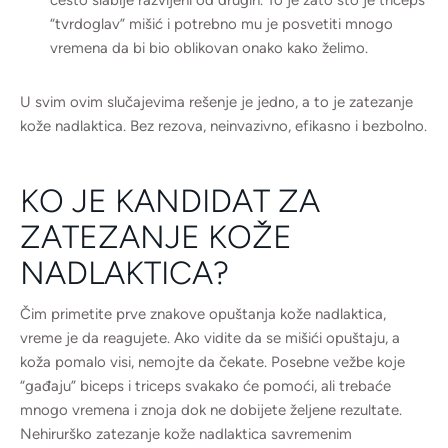
“tvrdoglav” mišić i potrebno mu je posvetiti mnogo
vremena da bi bio oblikovan onako kako želimo.
U svim ovim slučajevima rešenje je jedno, a to je zatezanje
kože nadlaktica. Bez rezova, neinvazivno, efikasno i bezbolno.
KO JE KANDIDAT ZA
ZATEZANJE KOŽE
NADLAKTICA?
Čim primetite prve znakove opuštanja kože nadlaktica,
vreme je da reagujete. Ako vidite da se mišići opuštaju, a
koža pomalo visi, nemojte da čekate. Posebne vežbe koje
“gađaju” biceps i triceps svakako će pomoći, ali trebaće
mnogo vremena i znoja dok ne dobijete željene rezultate.
Nehirurško zatezanje kože nadlaktica savremenim