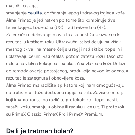
masnih naslaga,
smanjenje
celulita
, održavanje lepog i zdravog izgleda kože.
Alma Primex je jedinstven po tome što kombinuje dve
tehnologije:ultrazvučnu (US) i radifrekventnu (RF).
Zajedničkim delovanjem ovih talasa postižu se izvanredni
rezultati u kratkom roku. Ultrazvučni talasi deluju na višak
masnog tkiva i na masne ćelije u regiji nadlaktice, tope ih i
ublažavaju celulit. Radiotalasi potom zatežu kožu, tako što
deluju na vlakna kolagena i na elastična vlakna u koži. Dolazi
do remodelovanja postojećeg, produkcije novog kolagena, a
rezultat je zategnuta i obnovljena koža.
Alma Primex ima različite aplikatore koji nam omogućavaju
da tretiramo i teže dostupne regije na telu. Zavisno od cilja
koji imamo koristimo različite protokole koji tope masti,
zatežu kožu, smanjuju obime ili redukuju celulit. Ti protokolu
su PrimeX Classic, PrimeX Pro i PrimeX Premium.
Da li je tretman bolan?