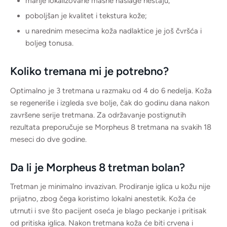
manje lokalizovane masne naslage nestaju;
poboljšan je kvalitet i tekstura kože;
u narednim mesecima koža nadlaktice je još čvršća i
boljeg tonusa.
Koliko tremana mi je potrebno?
Optimalno je 3 tretmana u razmaku od 4 do 6 nedelja. Koža
se regeneriše i izgleda sve bolje, čak do godinu dana nakon
završene serije tretmana. Za održavanje postignutih
rezultata preporučuje se Morpheus 8 tretmana na svakih 18
meseci do dve godine.
Da li je Morpheus 8 tretman bolan?
Tretman je minimalno invazivan. Prodiranje iglica u kožu nije
prijatno, zbog čega koristimo lokalni anestetik. Koža će
utrnuti i sve što pacijent oseća je blago peckanje i pritisak
od pritiska iglica. Nakon tretmana koža će biti crvena i