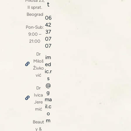
Miloša 23,
t
II sprat.
Beograd
06
42
Pon-Sub:
37
9:00 –
07
21:00
07
Dr
im
Miloš
ed
Živko
ic.r
vić
s
@
Dr
g
Ivica
ma
Jere
il.c
mić
o
m
Beaut
y &