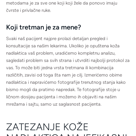
metodama je za sve one koji koji žele da ponovo imaju
čvrste i privlačne ruke.
Koji tretman je za mene?
Svaki naš pacijent najpre prolazi detaljan pregled i
konsultacije sa našim lekarima. Ukoliko je opuštena koža
nadlaktica vaš problem, uradićemo kompletnu analizu,
sagledati problem sa svih strana i utvrditi najbolji protokol za
vas. To može biti jedna vrsta tretmana ili kombinacija
različitih, zavisi od toga šta nam je cilj. Izmerićemo obime
nadlaktica i napravićemo fotografije trenutnog stanja kako
bismo mogli da pratimo napredak. Te fotografije stoje u
ličnom dosijeu pacijenta i možemo ih objaviti na našim
mrežama i sajtu, samo uz saglasnost pacijenta.
ZATEZANJE KOŽE