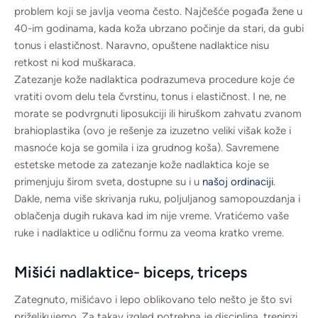
problem koji se javlja veoma često. Najčešće pogađa žene u
40-im godinama, kada koža ubrzano počinje da stari, da gubi
tonus i elastičnost. Naravno, opuštene nadlaktice nisu
retkost ni kod muškaraca.
Zatezanje kože nadlaktica podrazumeva procedure koje će
vratiti ovom delu tela čvrstinu, tonus i elastičnost. I ne, ne
morate se podvrgnuti liposukciji ili hiruškom zahvatu zvanom
brahioplastika (ovo je rešenje za izuzetno veliki višak kože i
masnoće koja se gomila i iza grudnog koša). Savremene
estetske metode za zatezanje kože nadlaktica koje se
primenjuju širom sveta, dostupne su i u
našoj ordinaciji
.
Dakle, nema više skrivanja ruku, poljuljanog samopouzdanja i
oblačenja dugih rukava kad im nije vreme. Vratićemo vaše
ruke i nadlaktice u odličnu formu za veoma kratko vreme.
Mišići nadlaktice- biceps, triceps
Zategnuto, mišićavo i lepo oblikovano telo nešto je što svi
priželjkujemo. Za takav izgled potrebna je disciplina, treninzi,