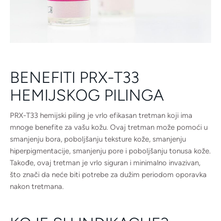
BENEFITI PRX-T33
HEMIJSKOG PILINGA
PRX-T33 hemijski piling je vrlo efikasan tretman koji ima
mnoge benefite za vašu kožu. Ovaj tretman može pomoći u
smanjenju bora, poboljšanju teksture kože, smanjenju
hiperpigmentacije, smanjenju pore i poboljšanju tonusa kože.
Takođe, ovaj tretman je vrlo siguran i minimalno invazivan,
što znači da neće biti potrebe za dužim periodom oporavka
nakon tretmana.