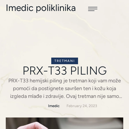
Imedic poliklinika
TRETMANI
PRX-T33 PILING
PRX-T33 hemijski piling je tretman koji vam može
pomoći da postignete savršen ten i kožu koja
izgleda mlađe i zdravije. Ovaj tretman nije samo
siguran, već je i vrlo jednostavan i brz. Ako se pitate
Imedic
February 24, 2023
šta je PRX-T33 hemijski piling i kako može pomoći
vašoj koži, pročitajte dalje. Kako PRX-T33 hemijski
piling funkcioniše? PRX-T33 hemijski …