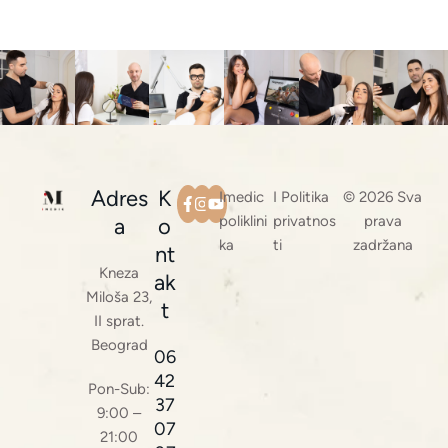
Adres
K
Imedic
I Politika
© 2026 Sva
poliklini
privatnos
prava
a
o
ka
ti
zadržana
nt
Kneza
ak
Miloša 23,
t
II sprat.
Beograd
06
42
Pon-Sub:
37
9:00 –
07
21:00