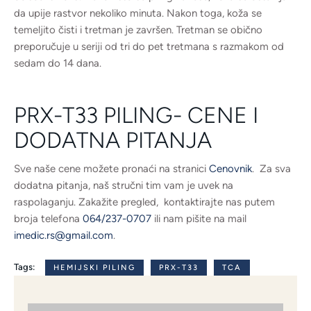
da upije rastvor nekoliko minuta. Nakon toga, koža se
temeljito čisti i tretman je završen. Tretman se obično
preporučuje u seriji od tri do pet tretmana s razmakom od
sedam do 14 dana.
PRX-T33 PILING- CENE I
DODATNA PITANJA
Sve naše cene možete pronaći na stranici
Cenovnik
. Za sva
dodatna pitanja, naš stručni tim vam je uvek na
raspolaganju. Zakažite pregled, kontaktirajte nas putem
broja telefona
064/237-0707
ili nam pišite na mail
imedic.rs@gmail.com
.
Tags:
HEMIJSKI PILING
PRX-T33
TCA