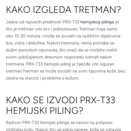
KAKO IZGLEDA TRETMAN?
Jedna od najvećih prednosti PRX-T33
hemijskog pilinga
je
što je tretman vrlo brz i jednostavan. Tretman traje samo
oko 15-30 minuta i može se izvoditi na različitim dijelovima
lica, vrata i dekoltea. Nakon tretmana, nema potrebe za
dužim periodom oporavka, što znači da se možete vratiti
svom uobičajenom dnevnom rasporedu odmah nakon
tretmana. PRX-T33 hemijski piling je takođe vrlo siguran
tretman.Tretman se može izvoditi na svim tipovima kože, bez
obzira na starost i probleme s kožom.
KAKO SE IZVODI PRX-T33
HEMIJSKI PILING?
Rastvor PRX-T33 hemijski pilinga se nanosi na potpuno
očišćenu kožu. Nakon što se piling nanese, koža se ostavlja