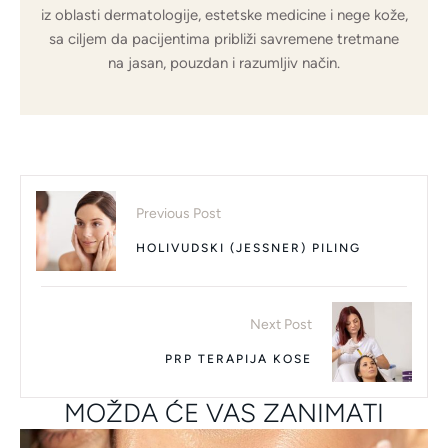
iz oblasti dermatologije, estetske medicine i nege kože,
sa ciljem da pacijentima približi savremene tretmane
na jasan, pouzdan i razumljiv način.
Previous Post
HOLIVUDSKI (JESSNER) PILING
Next Post
PRP TERAPIJA KOSE
MOŽDA ĆE VAS ZANIMATI