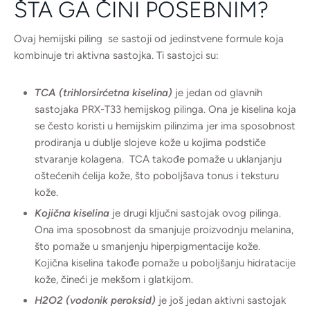
ŠTA GA ČINI POSEBNIM?
Ovaj hemijski piling se sastoji od jedinstvene formule koja
kombinuje tri aktivna sastojka. Ti sastojci su:
TCA (trihlorsirćetna kiselina)
je jedan od glavnih
sastojaka PRX-T33 hemijskog pilinga. Ona je kiselina koja
se često koristi u hemijskim pilinzima jer ima sposobnost
prodiranja u dublje slojeve kože u kojima podstiče
stvaranje kolagena. TCA takođe pomaže u uklanjanju
oštećenih ćelija kože, što poboljšava tonus i teksturu
kože.
Kojična kiselina
je drugi ključni sastojak ovog pilinga.
Ona ima sposobnost da smanjuje proizvodnju melanina,
što pomaže u smanjenju hiperpigmentacije kože.
Kojična kiselina takođe pomaže u poboljšanju hidratacije
kože, čineći je mekšom i glatkijom.
H2O2 (vodonik peroksid)
je još jedan aktivni sastojak