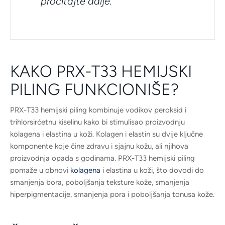
pročitajte dalje.
KAKO PRX-T33 HEMIJSKI
PILING FUNKCIONIŠE?
PRX-T33 hemijski piling kombinuje vodikov peroksid i
trihlorsirćetnu kiselinu kako bi stimulisao proizvodnju
kolagena i elastina u koži. Kolagen i elastin su dvije ključne
komponente koje čine zdravu i sjajnu kožu, ali njihova
proizvodnja opada s godinama. PRX-T33 hemijski piling
pomaže u obnovi
kolagena
i elastina u koži, što dovodi do
smanjenja bora, poboljšanja teksture kože, smanjenja
hiperpigmentacije, smanjenja pora i poboljšanja tonusa kože.