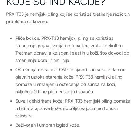
KOJE SU INDIKACIJE?
PRX-T33 je hemijski piling koji se koristi za tretiranje različitih
problema sa kožom:
Pliće borice. PRX-T33 hemijski piling se koristi za
smanjenje pojavljivanja bora na licu, vratu i dekolteu.
Tretman obnavlja kolagen i elastin u koži, što dovodi do
smanjenja bora i finih linija.
Oštećenja od sunca: Oštećenja od sunca su jedan od
glavnih uzroka starenja kože. PRX-T33 hemijski piling
pomaže u smanjenju oštećenja od sunca na koži,
uključujući hiperpigmentaciju i suvoću.
Suva i dehidrirana koža: PRX-T33 hemijski piling pomaže
u hidrataciji suve kože, poboljšavajući njen tonus i
teksturu.
Beživotan i umoran izgled kože.