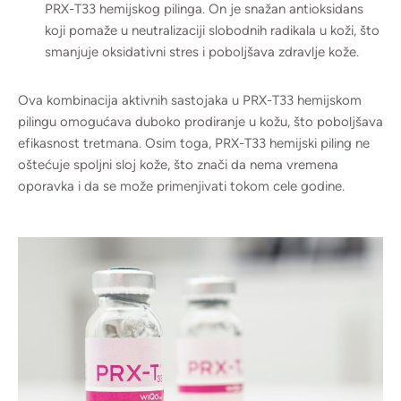
PRX-T33 hemijskog pilinga. On je snažan antioksidans
koji pomaže u neutralizaciji slobodnih radikala u koži, što
smanjuje oksidativni stres i poboljšava zdravlje kože.
Ova kombinacija aktivnih sastojaka u PRX-T33 hemijskom
pilingu omogućava duboko prodiranje u kožu, što poboljšava
efikasnost tretmana. Osim toga, PRX-T33 hemijski piling ne
oštećuje spoljni sloj kože, što znači da nema vremena
oporavka i da se može primenjivati tokom cele godine.