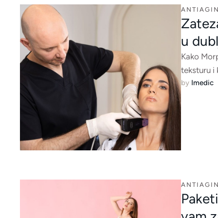
ANTIAGIN
Zateza
u dub
Kako Morph
teksturu i
by 
Imedic
ANTIAGIN
Paketi
vam z