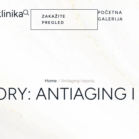
linika
POČETNA
ZAKAŽITE
GALERIJA
PREGLED
Home
/
Antiaging i lepota
ORY:
ANTIAGING I