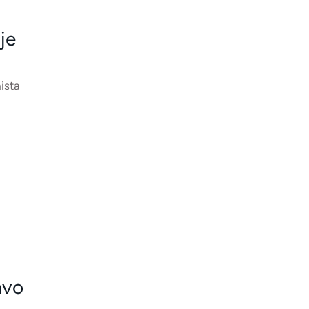
je
ista
avo