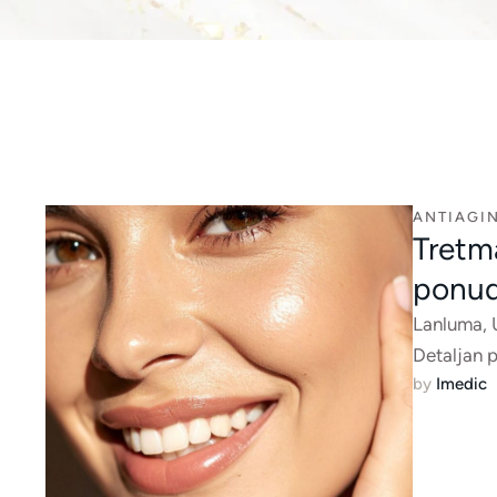
ANTIAGIN
Tretm
ponu
Lanluma, U
Detaljan p
by 
Imedic