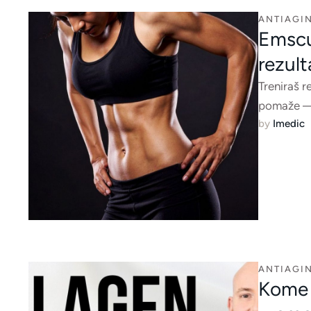
ANTIAGIN
Emscul
rezult
Treniraš r
pomaže — 
by 
Imedic
ANTIAGIN
Kome 