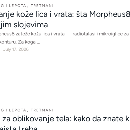
G I LEPOTA
,
TRETMANI
nje kože lica i vrata: šta Morpheus8
ljim slojevima
eus8 zateže kožu lica i vrata — radiotalasi i mikroiglice za
 konturu. Za koga …
July 17, 2026
G I LEPOTA
,
TRETMANI
 za oblikovanje tela: kako da znate k
aista treba