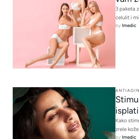
3 paketa z
celulit i 
by 
Imedic
ANTIAGIN
Stimul
isplati
Kako stimu
zrele kože
by 
Imedic