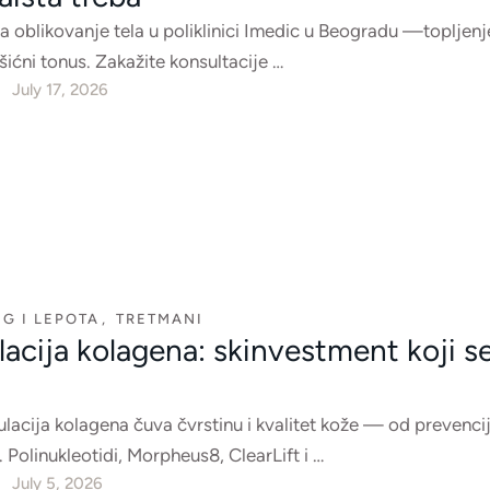
a oblikovanje tela u poliklinici Imedic u Beogradu —topljenj
mišićni tonus. Zakažite konsultacije …
July 17, 2026
G I LEPOTA
,
TRETMANI
acija kolagena: skinvestment koji s
lacija kolagena čuva čvrstinu i kvalitet kože — od prevenci
. Polinukleotidi, Morpheus8, ClearLift i …
July 5, 2026