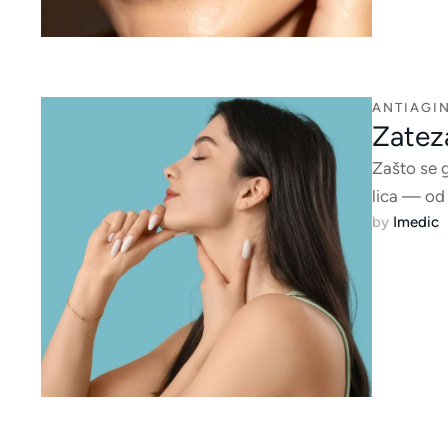
ANTIAGIN
Zateza
Zašto se g
lica — od
by 
Imedic