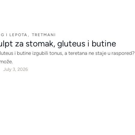
G I LEPOTA
,
TRETMANI
lpt za stomak, gluteus i butine
uteus i butine izgubili tonus, a teretana ne staje u raspored
 može.
July 3, 2026