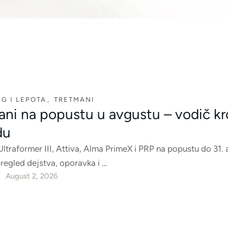
G I LEPOTA
,
TRETMANI
ani na popustu u avgustu – vodič kr
du
ltraformer III, Attiva, Alma PrimeX i PRP na popustu do 31. 
regled dejstva, oporavka i …
August 2, 2026