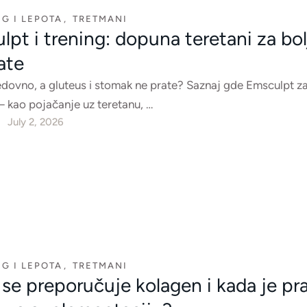
G I LEPOTA
,
TRETMANI
pt i trening: dopuna teretani za bol
ate
edovno, a gluteus i stomak ne prate? Saznaj gde Emsculpt za
kao pojačanje uz teretanu, …
July 2, 2026
G I LEPOTA
,
TRETMANI
se preporučuje kolagen i kada je pr