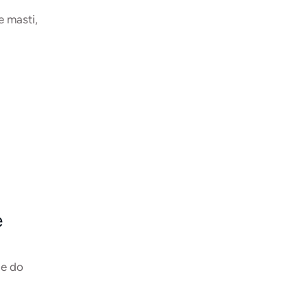
e masti,
e
je do