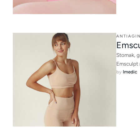
ANTIAGIN
Emscu
Stomak, gl
Emsculpt
by 
Imedic