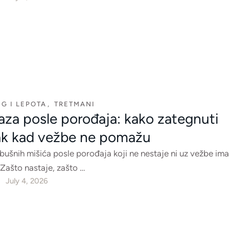
G I LEPOTA
,
TRETMANI
aza posle porođaja: kako zategnuti
k kad vežbe ne pomažu
bušnih mišića posle porođaja koji ne nestaje ni uz vežbe i
 Zašto nastaje, zašto …
July 4, 2026